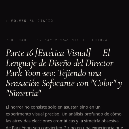
←
VOLVER AL DIARIO
PUBLICADO
·
12 MAY 2026
3 MIN DE LECTURA
Parte 16 [Estética Visual] — El
Lenguaje de Diseño del Director
Park Yoon-seo: Tejiendo una
Sensación Sofocante con "Color" y
"Simetría"
El horror no consiste solo en asustar, sino en un
experimento visual preciso. Un análisis profundo de cómo
las atrevidas elecciones cromáticas y la simetría obsesiva
de Park Yoon-seo convierten Girigo en una experiencia que