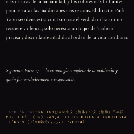
más oscuros de la humanidad, y los colores más brillantes
para retratar las maldiciones más oscuras. El director Park
Yoon-seo demuestra con éxito que el verdadero horror no
requiere violencia; solo necesita un toque de "malicia"
precisa y discordante añadida al orden de la vida cotidiana.
Siguiente: Parte 17 — la cronología completa de la maldición y
quién fue verdaderamente responsable.
TAMBIÉN EN
:
ENGLISH
한국어
中文（简体）
中文（繁體）
日本語
PORTUGUÊS (BR)
FRANÇAIS
DEUTSCH
BAHASA INDONESIA
TIẾNG VIỆT
ไทย
हिन्दी
العربية
РУССКИЙ