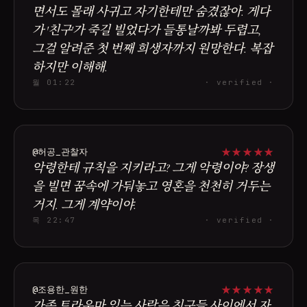
면서도 몰래 사귀고 자기한테만 숨겼잖아. 게다
가 '친구'가 죽길 빌었다가 들통날까봐 두렵고,
그걸 알려준 첫 번째 희생자까지 원망한다. 복잡
하지만 이해해.
월 01:22
· verified ·
★
★
★
★
★
@허공_관찰자
악령한테 규칙을 지키라고? 그게 악령이야? 장생
을 빌면 꿈속에 가둬놓고 영혼을 천천히 거두는
거지. 그게 계약이야.
목 22:47
· verified ·
★
★
★
★
★
@조용한_원한
가족 트라우마 있는 사람은 친구들 사이에서 자