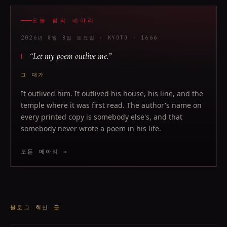
오늘 밤의 메아리
2026년 8월 8일 토요일
· KYOTO
· 1666
“
Let my poem outlive me.
”
그 대가
It outlived him. It outlived his house, his line, and the
temple where it was first read. The author's name on
every printed copy is somebody else's, and that
somebody never wrote a poem in his life.
모든 메아리 →
블로그 최신 글