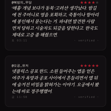
★
★
★
★
★
@북방의_무당
'매흉' 개념 보다가 동북 '고려선' 생각났다. 밤길
에 천 주머니로 영을 포획하고, 죽통이나 항아리
에 봉인해서 묻는다는 거. 파내면 발견한 사람
먼저 당하고 시술자도 되갚음 당한다고. 한국도
제대로 고증 좀 해줬으면.
토 03:11
· verified ·
★
★
★
★
★
@오공_유저
넷플릭스 공포 한드. 소원 들어주는 앱을 얻은
여주가 욕망과 공포 사이에서 흔들리면서 앱 뒤
에 숨겨진 비밀을 밝혀가는 이야기. 오공에서 봤
는데 바로 정주행했어.
금 11:58
· verified ·