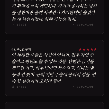
기 위치에 특히 예민하다. 자기가 좋아하는 남주
를 절친이랑 몰래 사귀면서 자기한테만 숨겼다
는 게 핵심이잖아. 화해 가능성 없지.
수 19:05
· verified ·
★
★
★
★
★
@민속_연구자
이 세계관 주술은 사신이 아니야. 전부 자연 주
술이고 평민도 쓸 수 있는 것들. 남편은 금기를
건드린 거고, 형부 변이만 특수하고, 언니는 별
능력 안 썼어. 규칙 기반 주술에 물리적 성물. 민
속 향 설정이라 오히려 좋아.
일 14:30
· verified ·