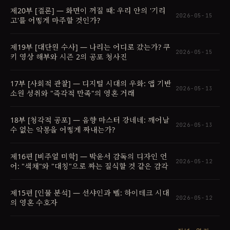
제20부 [결론] — 화면이 꺼질 때: 우리 안의 '기리
2026-05-15
고'를 어떻게 마주할 것인가?
제19부 [대단원 수사] — 나리는 어디로 갔는가? 쿠
2026-05-15
키 영상 해부와 시즌 2의 공포 청사진
17부 [사회적 관찰] — 디지털 시대의 우화: 앱 기반
2026-05-13
소원 성취와 "즉각적 만족"의 영혼 거래
18부 [청각적 공포] — 음향 마스터 강네네: 깨어날
2026-05-13
수 없는 악몽을 어떻게 짜내는가?
제16편 [비주얼 미학] — 박윤서 감독의 디자인 언
2026-05-12
어: "색채"와 "대칭"으로 짜는 질식할 것 같은 감각
제15편 [인물 분석] — 선샤인과 벨: 하이테크 시대
2026-05-12
의 영혼 수호자