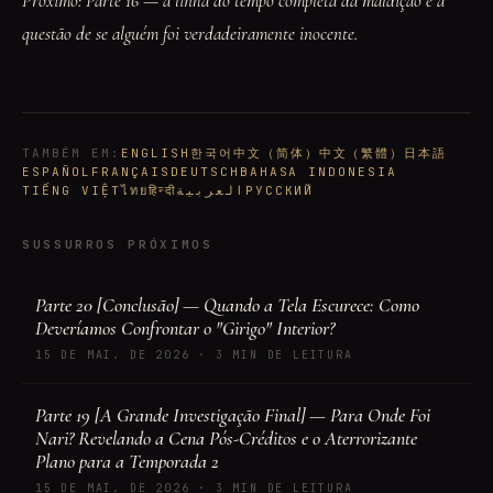
Próximo: Parte 16 — a linha do tempo completa da maldição e a
questão de se alguém foi verdadeiramente inocente.
TAMBÉM EM
:
ENGLISH
한국어
中文（简体）
中文（繁體）
日本語
ESPAÑOL
FRANÇAIS
DEUTSCH
BAHASA INDONESIA
TIẾNG VIỆT
ไทย
हिन्दी
العربية
РУССКИЙ
SUSSURROS PRÓXIMOS
Parte 20 [Conclusão] — Quando a Tela Escurece: Como
Deveríamos Confrontar o "Girigo" Interior?
15 DE MAI. DE 2026
·
3 MIN DE LEITURA
Parte 19 [A Grande Investigação Final] — Para Onde Foi
Nari? Revelando a Cena Pós-Créditos e o Aterrorizante
Plano para a Temporada 2
15 DE MAI. DE 2026
·
3 MIN DE LEITURA