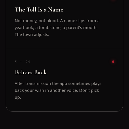
The Toll Is a Name
Not money, not blood. A name slips from a
yearbook, a tombstone, a parent's mouth.
The town adjusts.
R ·
06
Echoes Back
After transmission the app sometimes plays
back your wish in another voice. Don't pick
up.