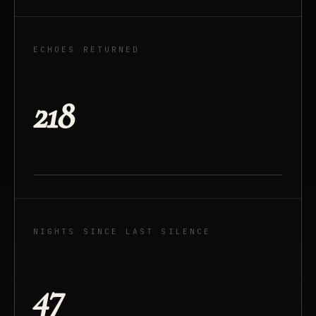
ECHOES RETURNED
218
NIGHTS SINCE LAST SILENCE
47