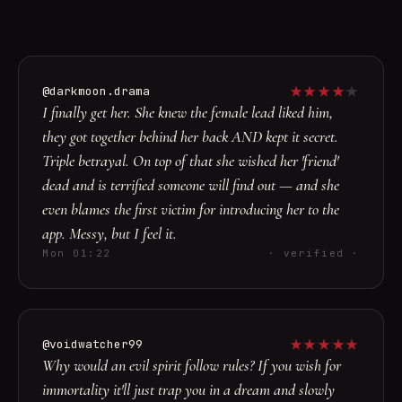
★
★
★
★
★
@darkmoon.drama
I finally get her. She knew the female lead liked him,
they got together behind her back AND kept it secret.
Triple betrayal. On top of that she wished her 'friend'
dead and is terrified someone will find out — and she
even blames the first victim for introducing her to the
app. Messy, but I feel it.
Mon 01:22
· verified ·
★
★
★
★
★
@voidwatcher99
Why would an evil spirit follow rules? If you wish for
immortality it'll just trap you in a dream and slowly