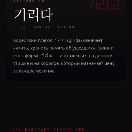
ЭТИМОЛОГИЯ
기리고
기리다
기리다 · GIRIDA · ГЛАГОЛ
Корейский глагол 기리다 (girida) означает
«чтить, хранить память об ушедших». Склони
его к форме 기리고 — и окажешься на детском
стишке и на хорроре, который назначает цену
за каждое желание.
КАК РАБОТАЕТ GIRIGO APP