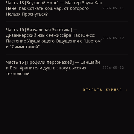
Часть 18 [Звуковой Ужас] — Мастер Звука Кан
Нене: Как Соткать Кошмар, от Которого
2026-05-13
Нельзя Проснуться?
Часть 16 [Визуальная Эстетика] —
Дизайнерский Язык Режиссёра Пак Юн-со:
2026-05-12
Плетение Удушающего Ощущения с "Цветом"
и "Симметрией"
Часть 15 [Профили персонажей] — Саншайн
и Бел: Хранители душ в эпоху высоких
2026-05-12
технологий
ОТКРЫТЬ ЖУРНАЛ
→
ПОЛУЧИТЬ GIRIGO APP