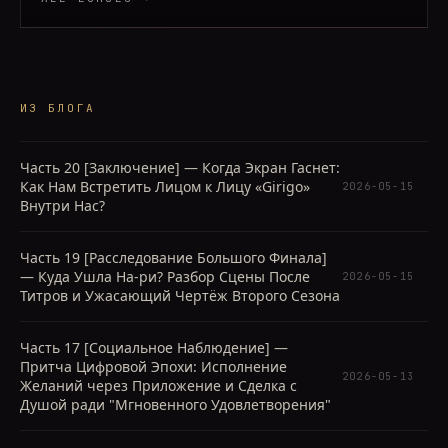
ИЗ БЛОГА
Часть 20 [Заключение] — Когда Экран Гаснет:
Как Нам Встретить Лицом к Лицу «Girigo»
2026-05-15
Внутри Нас?
Часть 19 [Расследование Большого Финала]
— Куда Ушла На-ри? Разбор Сцены После
2026-05-15
Титров и Ужасающий Чертёж Второго Сезона
Часть 17 [Социальное Наблюдение] —
Притча Цифровой Эпохи: Исполнение
2026-05-13
Желаний через Приложение и Сделка с
Душой ради "Мгновенного Удовлетворения"