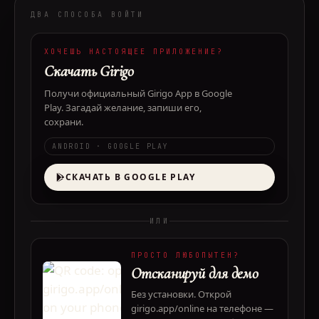
ДВА СПОСОБА ВОЙТИ
ХОЧЕШЬ НАСТОЯЩЕЕ ПРИЛОЖЕНИЕ?
Скачать Girigo
Получи официальный Girigo App в Google
Play. Загадай желание, запиши его,
сохрани.
ANDROID · GOOGLE PLAY
СКАЧАТЬ В GOOGLE PLAY
ИЛИ
ПРОСТО ЛЮБОПЫТЕН?
Отсканируй для демо
Без установки. Открой
girigo.app/online на телефоне —