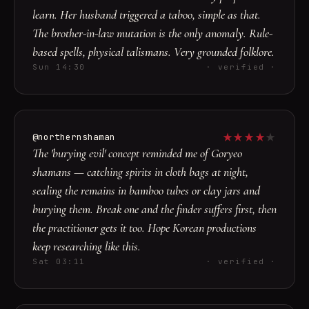
learn. Her husband triggered a taboo, simple as that.
The brother-in-law mutation is the only anomaly. Rule-
based spells, physical talismans. Very grounded folklore.
Sun 14:30
· verified ·
★
★
★
★
★
@northernshaman
The 'burying evil' concept reminded me of Goryeo
shamans — catching spirits in cloth bags at night,
sealing the remains in bamboo tubes or clay jars and
burying them. Break one and the finder suffers first, then
the practitioner gets it too. Hope Korean productions
keep researching like this.
Sat 03:11
· verified ·