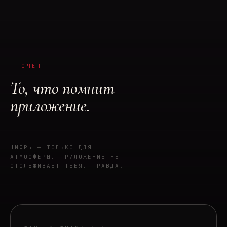
СЧЁТ
То, что помнит
приложение.
ЦИФРЫ — ТОЛЬКО ДЛЯ
АТМОСФЕРЫ. ПРИЛОЖЕНИЕ НЕ
ОТСЛЕЖИВАЕТ ТЕБЯ. ПРАВДА.