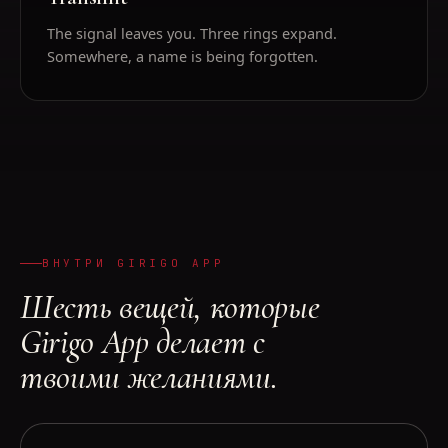
The signal leaves you. Three rings expand.
Somewhere, a name is being forgotten.
ВНУТРИ GIRIGO APP
Шесть вещей, которые
Girigo App делает с
твоими желаниями.