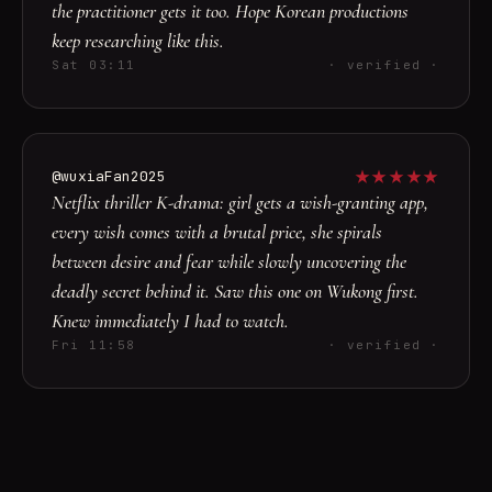
the practitioner gets it too. Hope Korean productions
keep researching like this.
Sat 03:11
· verified ·
★
★
★
★
★
@wuxiaFan2025
Netflix thriller K-drama: girl gets a wish-granting app,
every wish comes with a brutal price, she spirals
between desire and fear while slowly uncovering the
deadly secret behind it. Saw this one on Wukong first.
Knew immediately I had to watch.
Fri 11:58
· verified ·