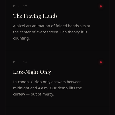
R ·
02
The Praying Hands
A pixel-art animation of folded hands sits at
the center of every screen. Fan theory: it is
counting.
R ·
03
Late-Night Only
In-canon, Girigo only answers between
midnight and 4 a.m. Our demo lifts the
curfew — out of mercy.