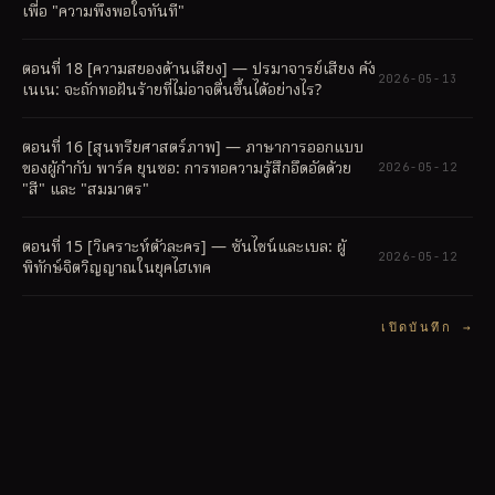
เพื่อ "ความพึงพอใจทันที"
ตอนที่ 18 [ความสยองด้านเสียง] — ปรมาจารย์เสียง คัง
2026-05-13
เนเน: จะถักทอฝันร้ายที่ไม่อาจตื่นขึ้นได้อย่างไร?
ตอนที่ 16 [สุนทรียศาสตร์ภาพ] — ภาษาการออกแบบ
ของผู้กำกับ พาร์ค ยุนซอ: การทอความรู้สึกอึดอัดด้วย
2026-05-12
"สี" และ "สมมาตร"
ตอนที่ 15 [วิเคราะห์ตัวละคร] — ซันไชน์และเบล: ผู้
2026-05-12
พิทักษ์จิตวิญญาณในยุคไฮเทค
เปิดบันทึก
→
รับ GIRIGO APP