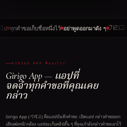
ทุกคำขอเก็บชื่อหนึ่งไว้
อย่าพูดออกมาดัง ๆ
기리고 · เมื่
GIRIGO APP คืออะไร?
Girigo App — แอปที่
จดจำทุกคำขอที่คุณเคย
กล่าว
Girigo App (기리고) คือแอปบันทึกคำขอ: เปิดแอป กล่าวคำขอออก
เสียงต่อหน้ากล้อง แอปจะเก็บคลิปสั้น ๆ ที่คุณกำลังกล่าวคำขอเอาไว้