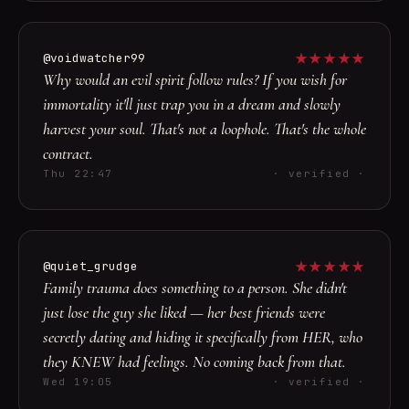
★
★
★
★
★
@voidwatcher99
Why would an evil spirit follow rules? If you wish for
immortality it'll just trap you in a dream and slowly
harvest your soul. That's not a loophole. That's the whole
contract.
Thu 22:47
· verified ·
★
★
★
★
★
@quiet_grudge
Family trauma does something to a person. She didn't
just lose the guy she liked — her best friends were
secretly dating and hiding it specifically from HER, who
they KNEW had feelings. No coming back from that.
Wed 19:05
· verified ·