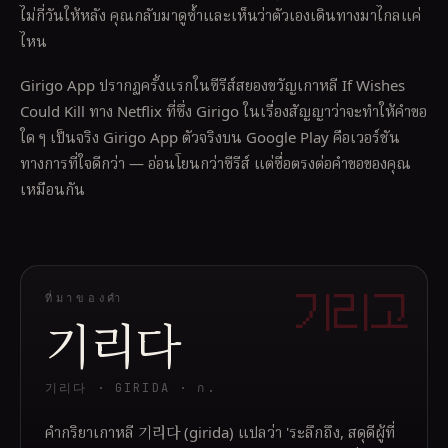
ไม่กี่วันให้หลัง คุณกลับมาดูซ้ำและเห็นว่าตัวเองเดินทางมาไกลแค่
ไหน
Girigo App ปรากฏครั้งแรกในซีรีส์สยองขวัญเกาหลี If Wishes
Could Kill ทาง Netflix ที่ซึ่ง Girigo ในเรื่องสัญญาว่าจะทำให้คำขอ
ใด ๆ เป็นจริง Girigo App ตัวจริงบน Google Play คือเวอร์ชัน
ทางการที่ใจดีกว่า — อ่อนโยนกว่าซีรีส์ แต่ซื่อตรงต่อคำขอของคุณ
เหมือนกัน
ที่มาของคำ
기리고
기리다
기리다 · GIRIDA · ก.
คำกริยาเกาหลี 기리다 (girida) แปลว่า 'ระลึกถึง, สดุดีผู้ที่