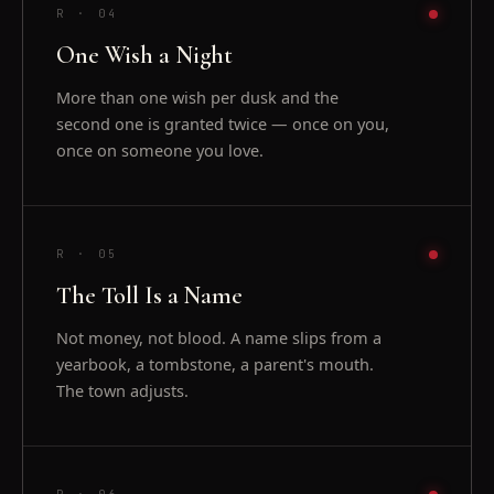
R ·
04
One Wish a Night
More than one wish per dusk and the
second one is granted twice — once on you,
once on someone you love.
R ·
05
The Toll Is a Name
Not money, not blood. A name slips from a
yearbook, a tombstone, a parent's mouth.
The town adjusts.