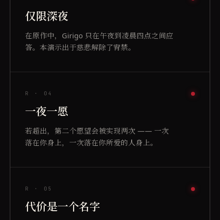
仅限深夜
在原作中，Girigo 只在午夜到凌晨四点之间应
答。本演示出于慈悲解除了宵禁。
R ·
04
一夜一愿
若超出，第二个愿望会被实现两次 —— 一次
落在你身上，一次落在你所爱的人身上。
R ·
05
代价是一个名字