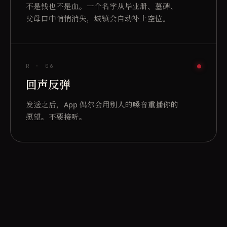
不是钱也不是血。一个名字从毕业册、墓碑、
父母口中悄悄消失，城镇会自动补上空位。
R ·
06
回声反弹
发送之后，App 偶尔会用别人的嗓音重播你的
愿望。不要接听。