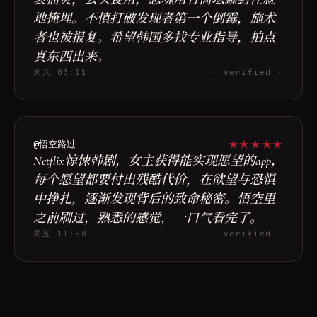
地掩埋。不慎打破发现者第一个倒霉，施术
者也被报复。希望韩国多找专业指导，拍点
真东西出来。
周六 03:11
· verified ·
★
★
★
★
★
@悟空路过
Netflix惊悚韩剧，女主获得能实现愿望的app，
每个愿望都要付出残酷代价，在欲望与恐惧
中挣扎，逐渐发现背后的致命秘密。悟空里
之前刷过，熟悉的感觉，一口气看完了。
周五 11:58
· verified ·