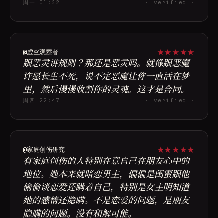
周一 01:22
· verified ·
★
★
★
★
★
@虚空观察者
跟恶灵讲规则？那还是恶灵吗。就像跟恶魔
许愿长生不死，说不定恶魔让你一直活在梦
里，然后慢慢收割你的灵魂。这才是合同。
周四 22:47
· verified ·
★
★
★
★
★
@家庭创伤研究
有家庭创伤的人特别在意自己在朋友心中的
地位。她本来就暗恋男主，偏偏是闺蜜跟他
偷偷谈恋爱还瞒着自己，特别是女主明知道
她的感情还隐瞒。不是恋爱的问题，是朋友
隐瞒的问题。没有和解可能。