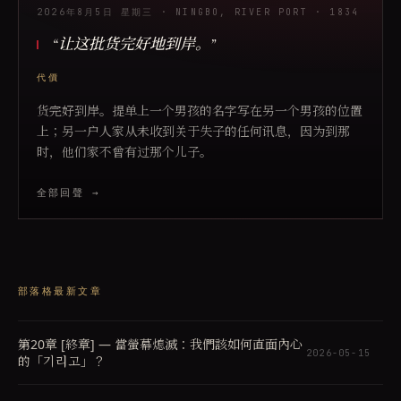
2026年8月5日 星期三
· NINGBO, RIVER PORT
· 1834
“
让这批货完好地到岸。
”
代價
货完好到岸。提单上一个男孩的名字写在另一个男孩的位置
上；另一户人家从未收到关于失子的任何讯息，因为到那
时，他们家不曾有过那个儿子。
全部回聲 →
部落格最新文章
第20章 [終章] — 當螢幕熄滅：我們該如何直面內心
2026-05-15
的「기리고」？