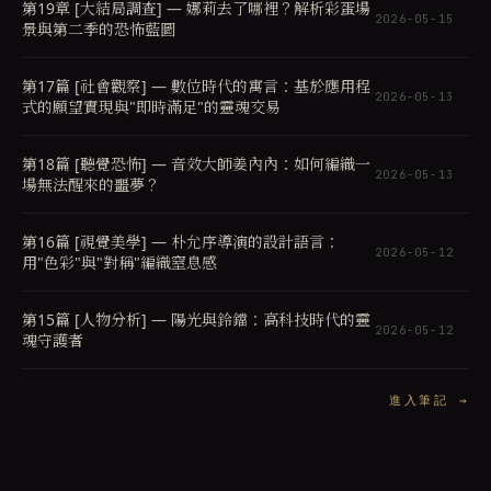
第19章 [大結局調查] — 娜莉去了哪裡？解析彩蛋場
2026-05-15
景與第二季的恐怖藍圖
第17篇 [社會觀察] — 數位時代的寓言：基於應用程
2026-05-13
式的願望實現與"即時滿足"的靈魂交易
第18篇 [聽覺恐怖] — 音效大師姜內內：如何編織一
2026-05-13
場無法醒來的噩夢？
第16篇 [視覺美學] — 朴允序導演的設計語言：
2026-05-12
用"色彩"與"對稱"編織窒息感
第15篇 [人物分析] — 陽光與鈴鐺：高科技時代的靈
2026-05-12
魂守護者
進入筆記
→