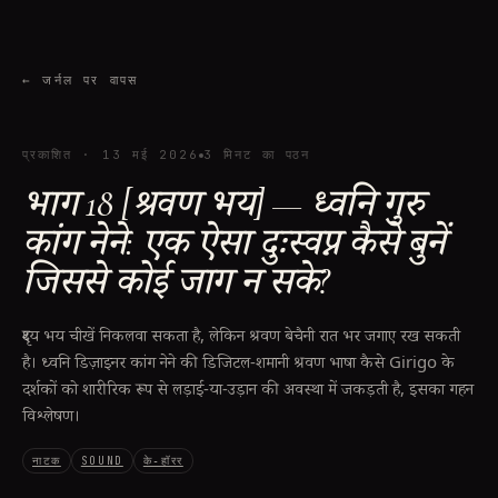
←
जर्नल पर वापस
प्रकाशित
·
13 मई 2026
3 मिनट का पठन
भाग 18 [श्रवण भय] — ध्वनि गुरु
कांग नेने: एक ऐसा दुःस्वप्न कैसे बुनें
जिससे कोई जाग न सके?
दृश्य भय चीखें निकलवा सकता है, लेकिन श्रवण बेचैनी रात भर जगाए रख सकती
है। ध्वनि डिज़ाइनर कांग नेने की डिजिटल-शमानी श्रवण भाषा कैसे Girigo के
दर्शकों को शारीरिक रूप से लड़ाई-या-उड़ान की अवस्था में जकड़ती है, इसका गहन
विश्लेषण।
नाटक
SOUND
के‑हॉरर