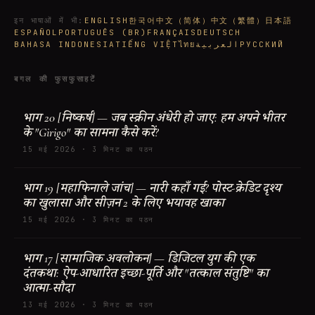
इन भाषाओं में भी
:
ENGLISH
한국어
中文（简体）
中文（繁體）
日本語
ESPAÑOL
PORTUGUÊS (BR)
FRANÇAIS
DEUTSCH
BAHASA INDONESIA
TIẾNG VIỆT
ไทย
العربية
РУССКИЙ
बगल की फुसफुसाहटें
भाग 20 [निष्कर्ष] — जब स्क्रीन अंधेरी हो जाए: हम अपने भीतर
के "Girigo" का सामना कैसे करें?
15 मई 2026
·
3 मिनट का पठन
भाग 19 [महाफिनाले जांच] — नारी कहाँ गई? पोस्ट-क्रेडिट दृश्य
का खुलासा और सीज़न 2 के लिए भयावह खाका
15 मई 2026
·
3 मिनट का पठन
भाग 17 [सामाजिक अवलोकन] — डिजिटल युग की एक
दंतकथा: ऐप-आधारित इच्छा-पूर्ति और "तत्काल संतुष्टि" का
आत्मा-सौदा
13 मई 2026
·
3 मिनट का पठन