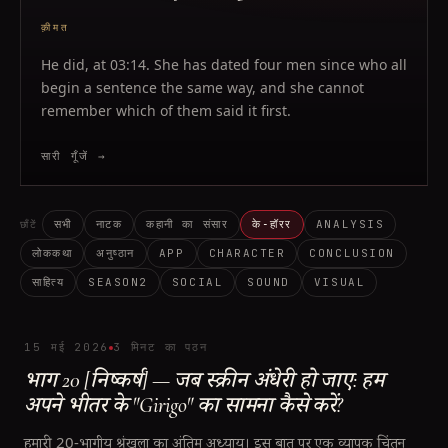
क़ीमत
He did, at 03:14. She has dated four men since who all
begin a sentence the same way, and she cannot
remember which of them said it first.
सारी गूँजें →
सभी
नाटक
कहानी का संसार
के‑हॉरर
ANALYSIS
छाँटें
लोककथा
अनुष्ठान
APP
CHARACTER
CONCLUSION
साहित्य
SEASON2
SOCIAL
SOUND
VISUAL
15 मई 2026
3 मिनट का पठन
भाग 20 [निष्कर्ष] — जब स्क्रीन अंधेरी हो जाए: हम
अपने भीतर के "Girigo" का सामना कैसे करें?
हमारी 20-भागीय श्रृंखला का अंतिम अध्याय। इस बात पर एक व्यापक चिंतन