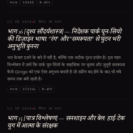
नाटक
SOUND
के‑हॉरर
12 मई 2026
3 मिनट का पठन
भाग 16 [दृश्य सौंदर्यशास्त्र] — निदेशक पार्क यून-सियो
की डिज़ाइन भाषा: "रंग" और "समरूपता" से घुटन भरी
अनुभूति बुनना
भय केवल डराने के बारे में नहीं है, बल्कि एक सटीक दृश्य प्रयोग है। इस गहन
विश्लेषण में जानें कि पार्क यून-सियो के साहसिक रंग चुनाव और जुनूनी समरूपता
कैसे Girigo को एक ऐसा अनुभव बनाती है जो स्क्रीन बंद होने के बाद भी लंबे
समय तक बनी रहती है।
नाटक
VISUAL
के‑हॉरर
12 मई 2026
2 मिनट का पठन
भाग 15 [पात्र विश्लेषण] — सनशाइन और बेल: हाई-टेक
युग में आत्मा के संरक्षक