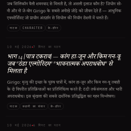
जब सिलिकॉन वैली शमनवाद से मिलती है, तो असली इलाज कौन है? जियोन सो-
नी और नो जे-वोन Girigo के सबसे अनोखे जोड़े को जीवन देते हैं — आधुनिक
एक्सोर्सिस्ट जो प्राचीन अंतर्ज्ञान से सियोल की नियॉन रोशनी में चलते हैं।
नाटक
CHARACTER
के‑हॉरर
10 मई 2026
7 मिनट का पठन
भाग 14 [पात्र टकराव] — कांग हा-जून और किम गन-वू:
जब "ठंडा एल्गोरिदम" "भावनात्मक अपराधबोध" से
मिलता है
Girigo: मृत्यु की इच्छा के पुरुष पात्रों में, कांग हा-जून और किम गन-वू तबाही
के दो विपरीत प्रतिक्रियाओं का प्रतिनिधित्व करते हैं: ठंडी तर्कसंगतता और भारी
अपराधबोध। इस श्रृंखला की सबसे दार्शनिक प्रतिद्वंद्विता का गहन विश्लेषण।
नाटक
कहानी का संसार
के‑हॉरर
10 मई 2026
6 मिनट का पठन