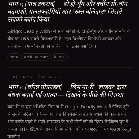
भाग 13 [पात्र टकराव] — डो ह्ये-र्युंग और क्वॉन सी-वॉन:
बदमाशी, गलतफहमियाँ और "रक्त बलिदान" जिसने
सबको बर्बाद किया
Girigo: Deadly Wish की सभी संबंधों में, डो ह्ये-र्युंग और क्वॉन सी-वॉन के
बीच का संबंध सबसे विनाशकारी है। गहन विश्लेषण कि कैसे अहंकार और
हीनभावना ने एक मित्रता को अभिशाप का इंजन बना दिया।
नाटक
कहानी का संसार
के‑हॉरर
9 मई 2026
8 मिनट का पठन
भाग 12 [चरित्र प्रोफ़ाइल] — लिम ना-री: "लाइक" द्वारा
बंधक बनाई गई आत्मा — दिखावे के पीछे की निराशा
कांग मि-ना द्वारा अभिनीत, लिम ना-री Girigo: Deadly Wish में नैतिक दृष्टि
से सबसे जटिल पात्र है — एक लड़की जिसने शाश्वत आराधना की कामना की
और उसके बदले में अपने आसपास के सभी लोगों को खो दिया। डिजिटल युग में
सोशल मीडिया疏远 के सबसे निर्मम चित्रण की गहन पाठ, जो यह श्रृंखला प्रस्तुत
करती है।