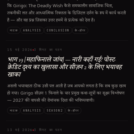
कि Girigo: The Deadly Wish कैसे समकालीन सामाजिक चिंता,
तकनीकी लत और आध्यात्मिक रिक्तता के डिजिटल दर्पण के रूप में कार्य करती
है — और वह प्रश्न जिसका उत्तर हममें से प्रत्येक को देना है।
नाटक
ANALYSIS
CONCLUSION
के‑हॉरर
15 मई 2026
3 मिनट का पठन
भाग 19 [महाफिनाले जांच] — नारी कहाँ गई? पोस्ट-
क्रेडिट दृश्य का खुलासा और सीज़न 2 के लिए भयावह
खाका
असली भयावहता ठीक उसी पल आती है जब आपको लगता है कि सब कुछ खत्म
हो गया। Girigo सीज़न 1 फिनाले के चार प्रमुख कथा-सूत्रों का सूक्ष्म विश्लेषण
— 2027 की वापसी की रोमांचक दिशा की भविष्यवाणी।
नाटक
ANALYSIS
SEASON2
के‑हॉरर
13 मई 2026
3 मिनट का पठन