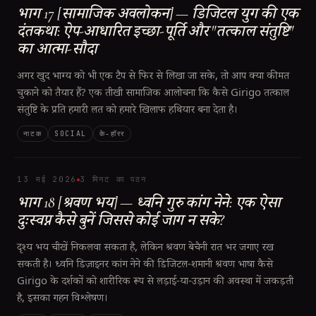
भाग 17 [सामाजिक अवलोकन] — डिजिटल युग की एक
दंतकथा: ऐप-आधारित इच्छा-पूर्ति और "तत्काल संतुष्टि"
का आत्मा-सौदा
अगर खुद भाग्य को भी एक टैप से फिर से लिखा जा सके, तो आप क्या कीमत
चुकाने को तैयार हैं? एक तीखी सामाजिक आलोचना कि कैसे Girigo तत्काल
संतुष्टि के प्रति हमारी लत को हमारे खिलाफ हथियार बना देता है।
नाटक
SOCIAL
के‑हॉरर
13 मई 2026
3 मिनट का पठन
भाग 18 [श्रवण भय] — ध्वनि गुरु कांग नेने: एक ऐसा
दुःस्वप्न कैसे बुनें जिससे कोई जाग न सके?
दृश्य भय चीखें निकलवा सकता है, लेकिन श्रवण बेचैनी रात भर जगाए रख
सकती है। ध्वनि डिज़ाइनर कांग नेने की डिजिटल-शमानी श्रवण भाषा कैसे
Girigo के दर्शकों को शारीरिक रूप से लड़ाई-या-उड़ान की अवस्था में जकड़ती
है, इसका गहन विश्लेषण।