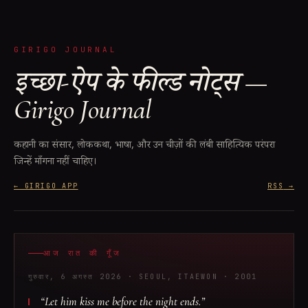
GIRIGO JOURNAL
इच्छा-ऐप के फील्ड नोट्स —
Girigo Journal
कहानी का संसार, लोककथा, भाषा, और उन चीज़ों की लंबी साहित्यिक परंपरा
जिन्हें माँगना नहीं चाहिए।
← GIRIGO APP
RSS
→
आज रात की गूँज
गुरुवार, 6 अगस्त 2026
· SEOUL, ITAEWON
· 2001
“
Let him kiss me before the night ends.
”