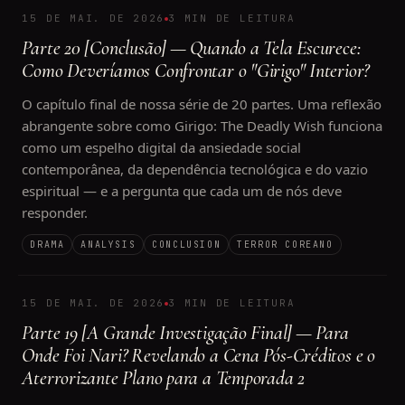
15 DE MAI. DE 2026
3 MIN DE LEITURA
Parte 20 [Conclusão] — Quando a Tela Escurece:
Como Deveríamos Confrontar o "Girigo" Interior?
O capítulo final de nossa série de 20 partes. Uma reflexão
abrangente sobre como Girigo: The Deadly Wish funciona
como um espelho digital da ansiedade social
contemporânea, da dependência tecnológica e do vazio
espiritual — e a pergunta que cada um de nós deve
responder.
DRAMA
ANALYSIS
CONCLUSION
TERROR COREANO
15 DE MAI. DE 2026
3 MIN DE LEITURA
Parte 19 [A Grande Investigação Final] — Para
Onde Foi Nari? Revelando a Cena Pós-Créditos e o
Aterrorizante Plano para a Temporada 2