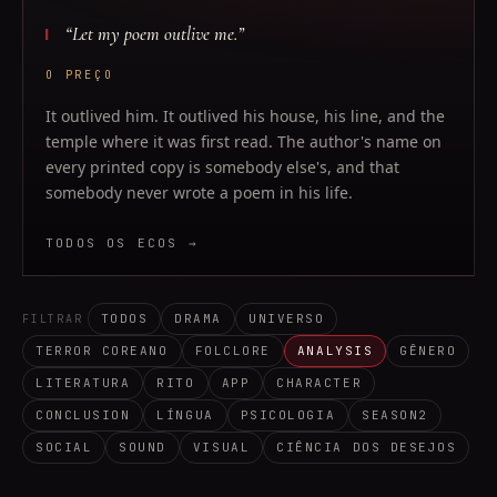
“
Let my poem outlive me.
”
O PREÇO
It outlived him. It outlived his house, his line, and the
temple where it was first read. The author's name on
every printed copy is somebody else's, and that
somebody never wrote a poem in his life.
TODOS OS ECOS →
TODOS
DRAMA
UNIVERSO
FILTRAR
TERROR COREANO
FOLCLORE
ANALYSIS
GÊNERO
LITERATURA
RITO
APP
CHARACTER
CONCLUSION
LÍNGUA
PSICOLOGIA
SEASON2
SOCIAL
SOUND
VISUAL
CIÊNCIA DOS DESEJOS