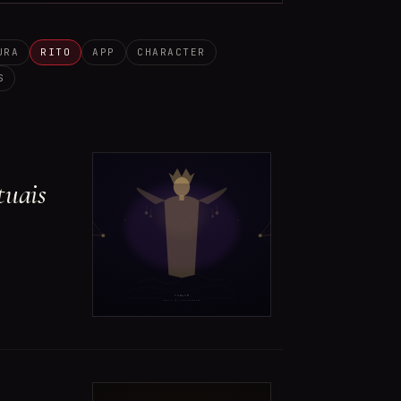
URA
RITO
APP
CHARACTER
S
tuais