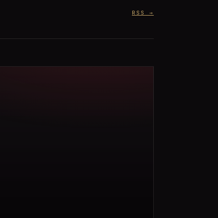
RSS
→