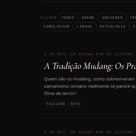
TODOS
DRAMA
UNIVERSO
TE
FILTRAR
CONCLUSION
LÍNGUA
PSICOLOGIA
S
2 DE MAI. DE 2026
6 MIN DE LEITURA
A Tradição Mudang: Os Pra
Quem são os mudang, como sobreviveram s
xamanismo coreano realmente se parece q
filme de terror?
FOLCLORE
RITO
2 DE MAI. DE 2026
7 MIN DE LEITURA