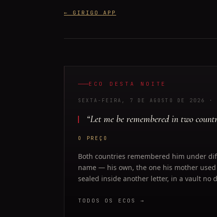
← GIRIGO APP
ECO DESTA NOITE
SEXTA-FEIRA, 7 DE AGOSTO DE 2026
· 
“
Let me be remembered in two countr
O PREÇO
Both countries remembered him under dif
name — his own, the one his mother used —
sealed inside another letter, in a vault no
TODOS OS ECOS →