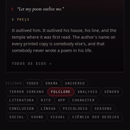
“
Let my poem outlive me.
”
O PREÇO
It outlived him. It outlived his house, his line, and the
temple where it was first read. The author's name on
every printed copy is somebody else's, and that
somebody never wrote a poem in his life.
TODOS OS ECOS →
TODOS
DRAMA
UNIVERSO
FILTRAR
TERROR COREANO
FOLCLORE
ANALYSIS
GÊNERO
LITERATURA
RITO
APP
CHARACTER
CONCLUSION
LÍNGUA
PSICOLOGIA
SEASON2
SOCIAL
SOUND
VISUAL
CIÊNCIA DOS DESEJOS