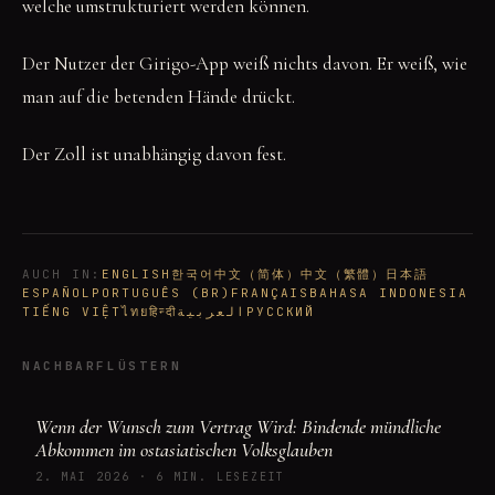
welche umstrukturiert werden können.
Der Nutzer der Girigo-App weiß nichts davon. Er weiß, wie
man auf die betenden Hände drückt.
Der Zoll ist unabhängig davon fest.
AUCH IN
:
ENGLISH
한국어
中文（简体）
中文（繁體）
日本語
ESPAÑOL
PORTUGUÊS (BR)
FRANÇAIS
BAHASA INDONESIA
TIẾNG VIỆT
ไทย
हिन्दी
العربية
РУССКИЙ
NACHBARFLÜSTERN
Wenn der Wunsch zum Vertrag Wird: Bindende mündliche
Abkommen im ostasiatischen Volksglauben
2. MAI 2026
·
6 MIN. LESEZEIT