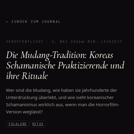
←
ZURÜCK ZUM JOURNAL
VERÖFFENTLICHT
·
2. MAI 2026
6 MIN. LESEZEIT
Die Mudang-Tradition: Koreas
Schamanische Praktizierende und
ihre Rituale
Wer sind die Mudang, wie haben sie Jahrhunderte der
Unterdrückung überlebt, und wie sieht koreanischer
Schamanismus wirklich aus, wenn man die Horrorfilm-
Version weglässt?
FOLKLORE
RITUS