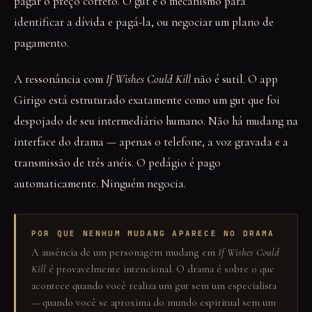
pagar o preço correto. O gut é o mecanismo para
identificar a dívida e pagá-la, ou negociar um plano de
pagamento.
A ressonância com
If Wishes Could Kill
não é sutil. O app
Girigo está estruturado exatamente como um gut que foi
despojado de seu intermediário humano. Não há mudang na
interface do drama — apenas o telefone, a voz gravada e a
transmissão de três anéis. O pedágio é pago
automaticamente. Ninguém negocia.
POR QUE NENHUM MUDANG APARECE NO DRAMA
A ausência de um personagem mudang em
If Wishes Could
Kill
é provavelmente intencional. O drama é sobre o que
acontece quando você realiza um gut sem um especialista
— quando você se aproxima do mundo espiritual sem um