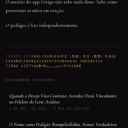
O usuário do app Girigo não sabe nada disso. Sabe como
pressionar as mãos em oração.
O pedágio é fixo independentemente.
TAMBÉM EM
:
ENGLISH
한국어
中文（简体）
中文（繁體）
日本語
ESPAÑOL
FRANÇAIS
DEUTSCH
BAHASA INDONESIA
TIẾNG VIỆT
ไทย
हिन्दी
العربية
РУССКИЙ
SUSSURROS PRÓXIMOS
Quando o Desejo Vira Contrato: Acordos Orais Vinculantes
no Folclore do Leste Asiático
2 DE MAI. DE 2026
·
7 MIN DE LEITURA
O Nome como Pedágio: Rumpelstiltskin, Nomes Verdadeiros